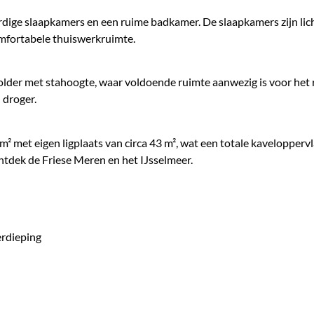
rdige slaapkamers en een ruime badkamer. De slaapkamers zijn lich
mfortabele thuiswerkruimte.
zolder met stahoogte, waar voldoende ruimte aanwezig is voor het 
 droger.
² met eigen ligplaats van circa 43 m², wat een totale kaveloppervl
ontdek de Friese Meren en het IJsselmeer.
erdieping