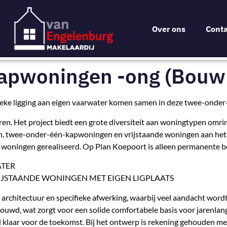
Over ons
Conta
kapwoningen -ong (Bou
eke ligging aan eigen vaarwater komen samen in deze twee-onde
en. Het project biedt een grote diversiteit aan woningtypen omri
, twee-onder-één-kapwoningen en vrijstaande woningen aan het w
 woningen gerealiseerd. Op Plan Koepoort is alleen permanente 
ATER
JSTAANDE WONINGEN MET EIGEN LIGPLAATS
architectuur en specifieke afwerking, waarbij veel aandacht wo
wd, wat zorgt voor een solide comfortabele basis voor jarenlan
 klaar voor de toekomst. Bij het ontwerp is rekening gehouden met 