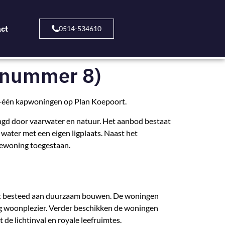
ct
0514-534610
wnummer 8)
r-één kapwoningen op Plan Koepoort.
ngd door vaarwater en natuur. Het aanbod bestaat
ater met een eigen ligplaats. Naast het
bewoning toegestaan.
rdt besteed aan duurzaam bouwen. De woningen
g woonplezier. Verder beschikken de woningen
de lichtinval en royale leefruimtes.