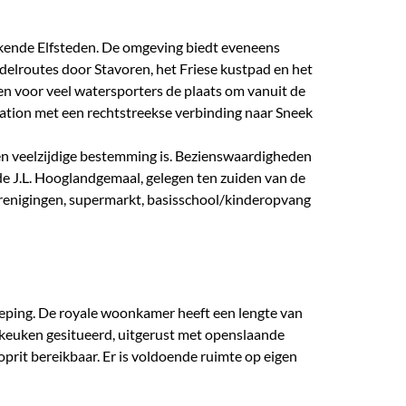
ekende Elfsteden. De omgeving biedt eveneens
delroutes door Stavoren, het Friese kustpad en het
en voor veel watersporters de plaats om vanuit de
tation met een rechtstreekse verbinding naar Sneek
n veelzijdige bestemming is. Bezienswaardigheden
e J.L. Hooglandgemaal, gelegen ten zuiden van de
erenigingen, supermarkt, basisschool/kinderopvang
dieping. De royale woonkamer heeft een lengte van
e keuken gesitueerd, uitgerust met openslaande
oprit bereikbaar. Er is voldoende ruimte op eigen