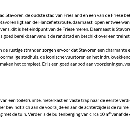
ad Stavoren, de oudste stad van Friesland en een van de Friese b
Stavoren ligt aan de Hanzefietsroute, daarnaast lopen er twee wan
ens, dit is het eindpunt van de Friese meren. Daarnaast is Stavor
is goed bereikbaar vanuit de randstad en beschikt over een treins
de rustige stranden zorgen ervoor dat Stavoren een charmante e
voormalige stadhuis, de iconische vuurtoren en het indrukwekkend
n maken het compleet. Er is een goed aanbod aan voorzieningen, v
 van een toiletruimte, meterkast en vaste trap naar de eerste ver
mer bevindt zich aan de voorzijde en aan de achterzijde is de ruim
 met de tuin. Verder is de buitenberging van circa 10 m² vanaf de 