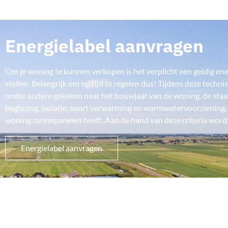
Energielabel aanvragen
Om je woning te kunnen verkopen is het verplicht een geldig ene
stellen. Belangrijk om op tijd te regelen dus! Tijdens deze tech
onder andere gekeken naar het bouwjaar van de woning, de staat
beglazing, isolatie, soort verwarming en warmwatervoorziening, 
woning zonnepanelen heeft. Aan de hand van deze criteria wordt
Energielabel aanvragen