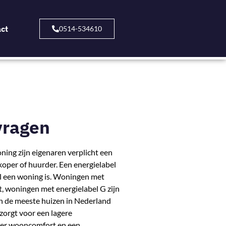
ct
0514-534610
vragen
ning zijn eigenaren verplicht een
koper of huurder. Een energielabel
el een woning is. Woningen met
t, woningen met energielabel G zijn
n de meeste huizen in Nederland
zorgt voor een lagere
eer wooncomfort en een