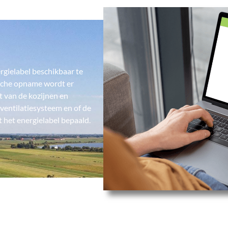
rgielabel beschikbaar te
nische opname wordt er
 van de kozijnen en
ventilatiesysteem en of de
 het energielabel bepaald.