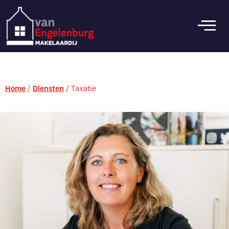
Home
/
Diensten
/
Taxatie