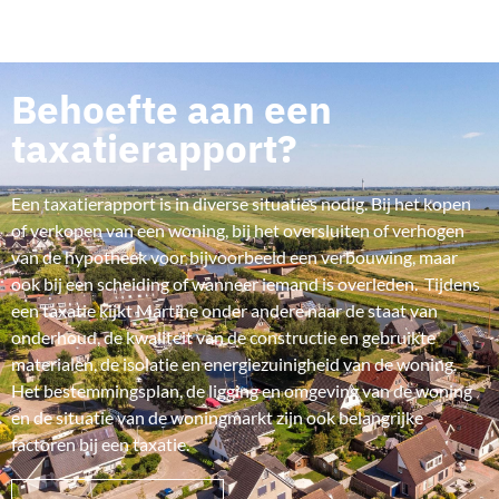
Behoefte aan een
taxatierapport?
Een taxatierapport is in diverse situaties nodig. Bij het kopen
of verkopen van een woning, bij het oversluiten of verhogen
van de hypotheek voor bijvoorbeeld een verbouwing, maar
ook bij een scheiding of wanneer iemand is overleden. Tijdens
een taxatie kijkt Martine onder andere naar de staat van
onderhoud, de kwaliteit van de constructie en gebruikte
materialen, de isolatie en energiezuinigheid van de woning.
Het bestemmingsplan, de ligging en omgeving van de woning
en de situatie van de woningmarkt zijn ook belangrijke
factoren bij een taxatie.