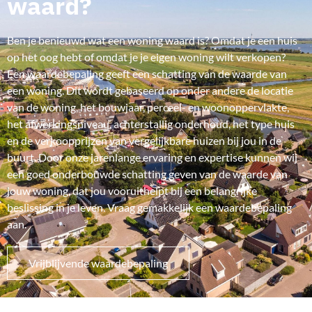
waard?
Ben je benieuwd wat een woning waard is? Omdat je een huis
op het oog hebt of omdat je je eigen woning wilt verkopen?
Een waardebepaling geeft een schatting van de waarde van
een woning. Dit wordt gebaseerd op onder andere de locatie
van de woning, het bouwjaar, perceel- en woonoppervlakte,
het afwerkingsniveau, achterstallig onderhoud, het type huis
en de verkoopprijzen van vergelijkbare huizen bij jou in de
buurt. Door onze jarenlange ervaring en expertise kunnen wij
een goed onderbouwde schatting geven van de waarde van
jouw woning, dat jou vooruithelpt bij een belangrijke
beslissing in je leven. Vraag gemakkelijk een waardebepaling
aan.
Vrijblijvende waardebepaling