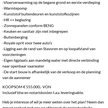
-Vloerverwarming op de begane grond en eerste verdieping
-Warmtepomp
-Kunststof buitendeuren en kunststofkozijnen
-HR ++ beglazing
-Zonnepanelen conform BENG
-Keuken en sanitair zijn niet inbegrepen
-Buitenberging
-Royale oprit voor twee auto’s
-Ligging aan de rand van Stavoren en op loopafstand van
voorzieningen
-Eigen ligplaats aan mandelig water met directe verbinding
naar openbaar vaarwater
-De start bouw is afhankelijk van de verkoop en de planning
van de aannemer
KOOPSOM € 555.000,- VON
Inclusief btw en notariskosten t.a.v. leveringsakte.
Heb je interesse of wil je meer weten over het plan? Neem dan
gerust contact met ons op of bezoek de projectwebsite.