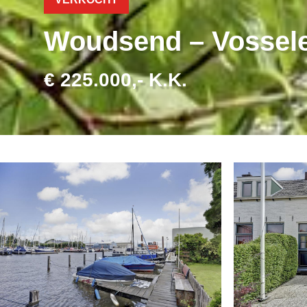
Woudsend – Vossel
€ 225.000,- K.K.