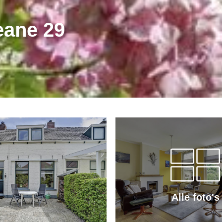
eane 29
Alle foto's