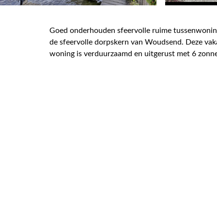
Goed onderhouden sfeervolle ruime tussenwoning 
de sfeervolle dorpskern van Woudsend. Deze vaka
woning is verduurzaamd en uitgerust met 6 zonn
vereniging Coöperatieve Zuivelfabriek in Woudse
aanvoer van producten. In 1964 sloot vanwege sc
perceel is ingericht met fraaie terrassen, groene
deels vloerisolatie en grotendeels dubbele begl
INDELING
De begane grond is als volgt ingedeeld; entree, s
inclusief apparatuur, toiletruimte met fonteintj
witgoedapparatuur, verwarming, tuindeur naar he
dakkapellen, kastruimte, tweede badkamer met toi
Lees meer over de woning