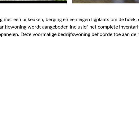
met een bijkeuken, berging en een eigen ligplaats om de hoek, c
ntiewoning wordt aangeboden inclusief het complete inventaris
epanelen. Deze voormalige bedrijfswoning behoorde toe aan de
nd opgericht met de naam “De Samenwerking”. De ligging aan do
haalvergroting de fabriek in Woudsend. De woning heeft hierdoo
 struiken en bloeiende borders. Het totale perceel is 177m2 eige
azing, verwarming middels HR combiketel. Aan de achterzijde va
feervolle woonkamer met veel lichtinval, vaste kasten, houtkache
e, doucheruimte met wastafelmeubel. Aansluitend is een bijkeuk
t terras en een doorgang naar de berging. Op de verdieping zijn
let en wastafel.