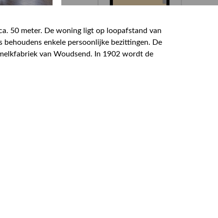
a. 50 meter. De woning ligt op loopafstand van
 behoudens enkele persoonlijke bezittingen. De
 melkfabriek van Woudsend. In 1902 wordt de
orgaand vaarwater De Welle is ideaal voor de
r in 1971 een recreatieve functie verkregen. Het
n grond. De woning is voorzien van dak, muur en
n de woning kan worden geparkeerd.
l, een apart eet/zitgedeelte met halfopen keuken
en met aansluitpunten ten behoeve van
 3 slaapkamers aanwezig voorzien van