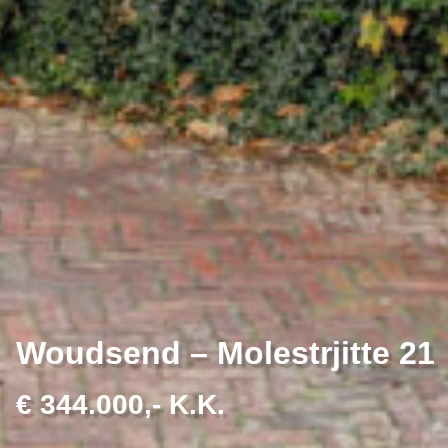
Woudsend – Molestrjitte 21
€ 344.000,- K.K.