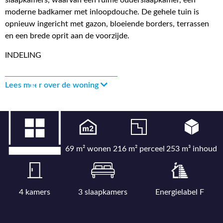
slaapkamers, waarvan een ruime ouderslaapkamer, een
moderne badkamer met inloopdouche. De gehele tuin is
opnieuw ingericht met gazon, bloeiende borders, terrassen
en een brede oprit aan de voorzijde.
INDELING
Lees meer over de woning
69 m² wonen
216 m² perceel
253 m³ inhoud
4 kamers
3 slaapkamers
Energielabel F