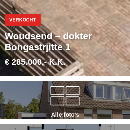
VERKOCHT
Woudsend – dokter
Bongastrjitte 1
€ 285.000,- K.K.
Alle foto's