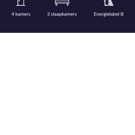
4 kamers
3 slaapkamers
Energielabel B
Bekijk uitgebreide kenmerkenlijst
Bekijk locatie op kaart