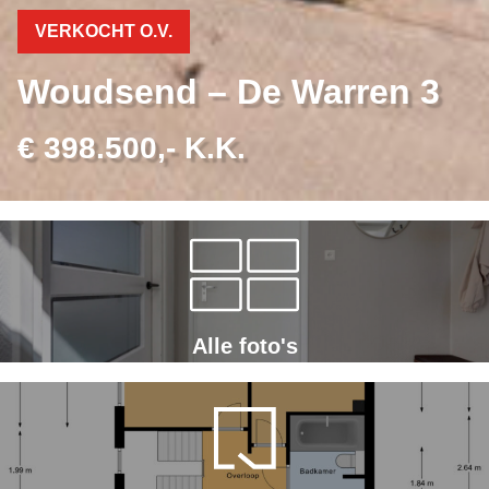
VERKOCHT O.V.
Woudsend – De Warren 3
€ 398.500,- K.K.
Alle foto's