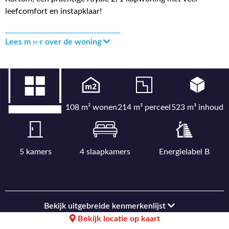
leefcomfort en instapklaar!
Lees meer over de woning
108 m² wonen
214 m² perceel
523 m³ inhoud
5 kamers
4 slaapkamers
Energielabel B
Bekijk uitgebreide kenmerkenlijst
Bekijk locatie op kaart