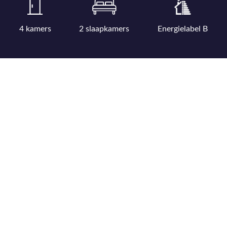
4 kamers
2 slaapkamers
Energielabel B
Bekijk uitgebreide kenmerkenlijst
Bekijk locatie op kaart