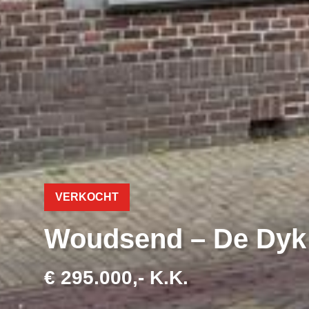
VERKOCHT
Woudsend – De Dyk
€ 295.000,- K.K.