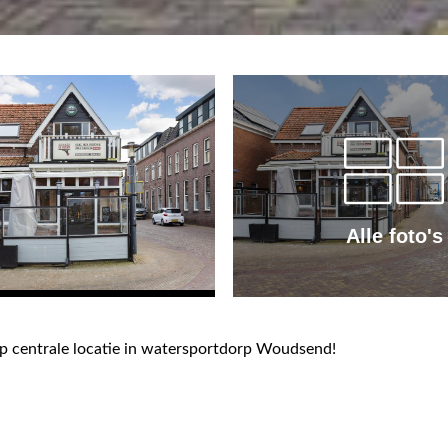
Alle foto's
 centrale locatie in watersportdorp Woudsend!
direct al aan de slag door deze goedlopende pizzeria voort te zet
 een winkel of praktijk en boven verhuren of juist het hele pand
p het westen.