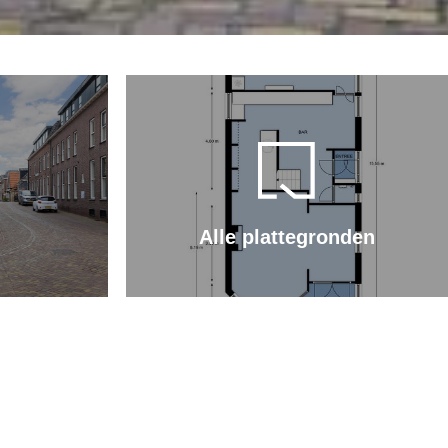
Alle plattegronden
ten of een gezellig café te beginnen. Boven wonen
 bewonen dat kan ook! Er is boven al voldoende