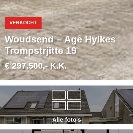
VERKOCHT
Woudsend – Age Hylkes
Trompstrjitte 19
€ 297.500,- K.K.
Alle foto's