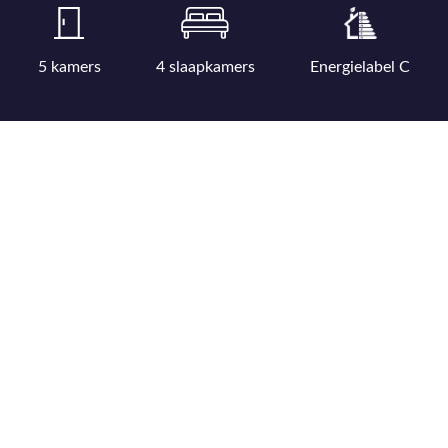
5 kamers
4 slaapkamers
Energielabel C
Bekijk uitgebreide kenmerkenlijst
Bekijk locatie op kaart