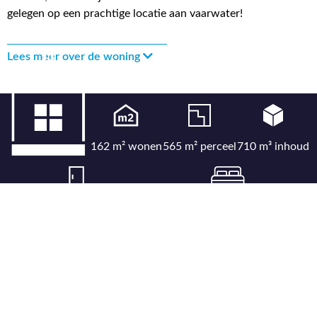
gelegen op een prachtige locatie aan vaarwater!
Lees meer over de woning
162 m² wonen
565 m² perceel
710 m³ inhoud
5 kamers
4 slaapkamers
Bekijk uitgebreide kenmerkenlijst
Bekijk locatie op kaart