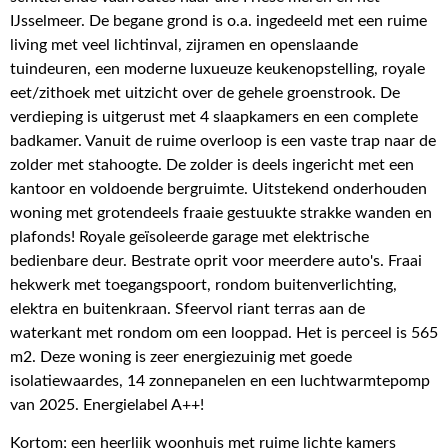
IJsselmeer. De begane grond is o.a. ingedeeld met een ruime
living met veel lichtinval, zijramen en openslaande
tuindeuren, een moderne luxueuze keukenopstelling, royale
eet/zithoek met uitzicht over de gehele groenstrook. De
verdieping is uitgerust met 4 slaapkamers en een complete
badkamer. Vanuit de ruime overloop is een vaste trap naar de
zolder met stahoogte. De zolder is deels ingericht met een
kantoor en voldoende bergruimte. Uitstekend onderhouden
woning met grotendeels fraaie gestuukte strakke wanden en
plafonds! Royale geïsoleerde garage met elektrische
bedienbare deur. Bestrate oprit voor meerdere auto's. Fraai
hekwerk met toegangspoort, rondom buitenverlichting,
elektra en buitenkraan. Sfeervol riant terras aan de
waterkant met rondom om een looppad. Het is perceel is 565
m2. Deze woning is zeer energiezuinig met goede
isolatiewaardes, 14 zonnepanelen en een luchtwarmtepomp
van 2025. Energielabel A++!
Kortom; een heerlijk woonhuis met ruime lichte kamers