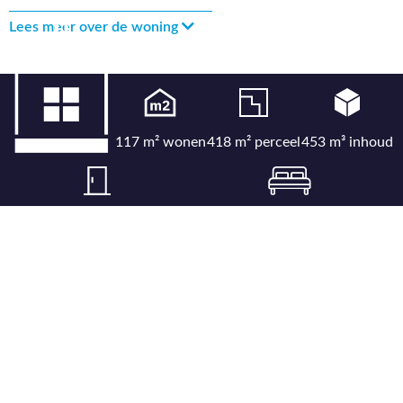
Lees meer over de woning
117 m² wonen
418 m² perceel
453 m³ inhoud
6 kamers
5 slaapkamers
Bekijk uitgebreide kenmerkenlijst
Bekijk locatie op kaart