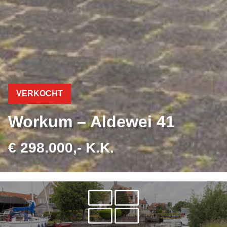
VERKOCHT
Workum – Aldewei 41
€ 298.000,- K.K.