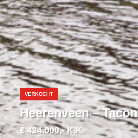
VERKOCHT
Heerenveen – Tacon
€ 424.000,- K.K.