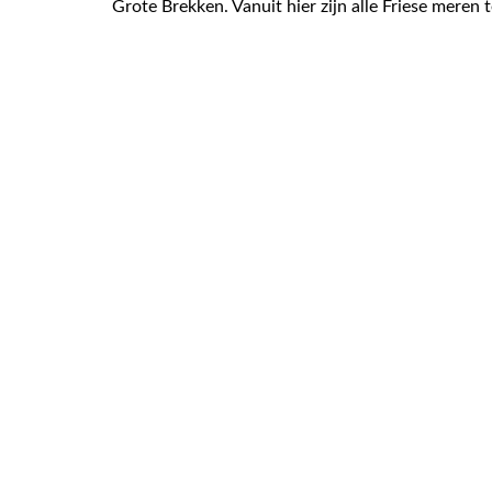
Grote Brekken. Vanuit hier zijn alle Friese meren
zonneterras. Fraaie tuin met veel privacy. Riant
verkeert in een goede staat van onderhoud. Uitz
LEMMER
Lemmer is gesitueerd aan het IJsselmeer, Friese
sfeervolle historische kern met een binnenhaven.
zeilwedstrijden.
Lees meer over de woning
147 m² wonen