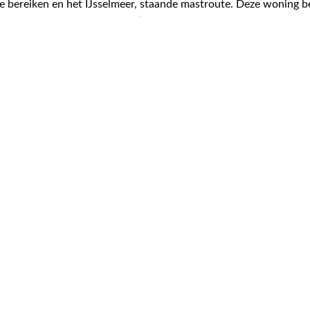
 te bereiken en het IJsselmeer, staande mastroute. Deze woning b
e living van 50m2 met veel lichtinval, 3 riante slaapkamers en 
icht aan de voorzijde over de binnenhaven en voldoende parkeerg
 merengebied en aan de A6, vanuit Lemmer is Amsterdam binnen 
 Er is een goed aanbod aan winkels, scholen en voorzieningen. He
298 m² perceel
459 m³ inhoud
5 kamers