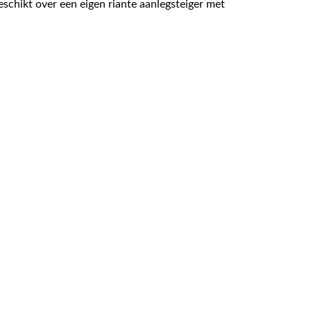
eschikt over een eigen riante aanlegsteiger met
een werkruimte, moderne badkamer. De woning
elegenheid.
60 autominuten bereikbaar. Lemmer heeft een
t gehele jaar door zijn er diverse evenementen en
4 slaapkamers
Energielabel C