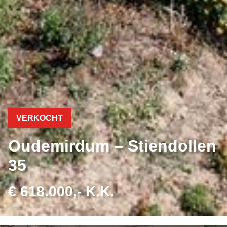
VERKOCHT
Oudemirdum – Stiendollen
35
€ 618.000,- K.K.