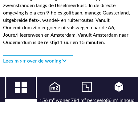
zwemstranden langs de IJsselmeerkust. In de directe
omgeving is o.a een 9-holes golfbaan, manege Gaasterland,
uitgebreide fiets-, wandel- en ruiterroutes. Vanuit
Oudemirdum zijn er goede uitvalswegen naar de A6,
Joure/Heerenveen en Amsterdam. Vanuit Amsterdam naar
Oudemirdum is de reistijd 1 uur en 15 minuten.
Lees meer over de woning
156 m² wonen
784 m² perceel
686 m³ inhoud
4 kamers
3 slaapkamers
Energielabel C