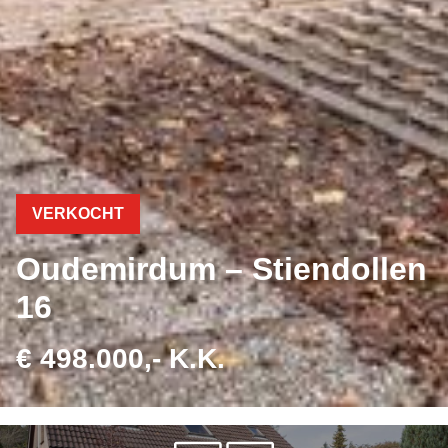
VERKOCHT
Oudemirdum – Stiendollen
16
€ 498.000,- K.K.