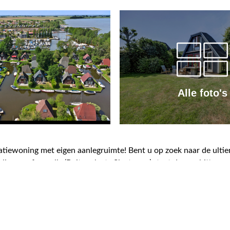
Alle foto's
atiewoning met eigen aanlegruimte! Bent u op zoek naar de ulti
lige en sfeervolle ‘Buitenplaats Sleatemar’ staat deze schittere