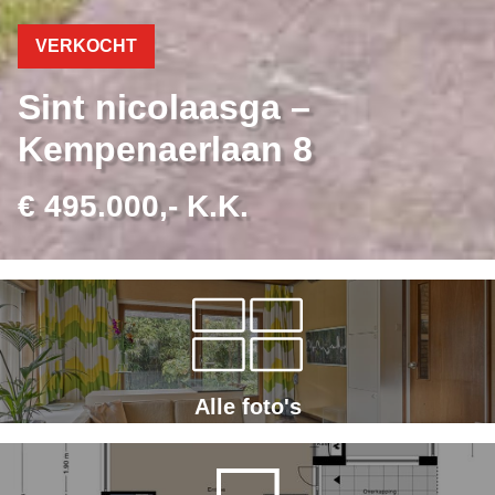
VERKOCHT
Sint nicolaasga –
Kempenaerlaan 8
€ 495.000,- K.K.
Alle foto's