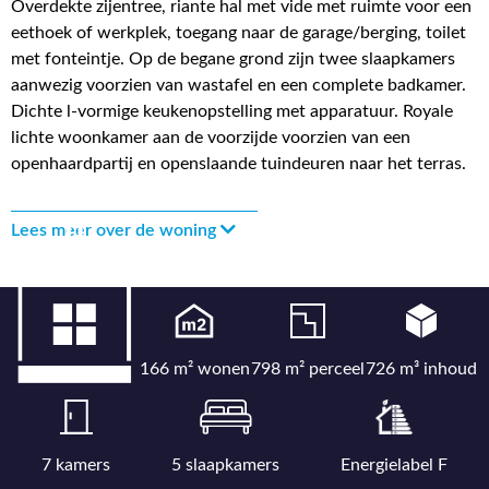
Overdekte zijentree, riante hal met vide met ruimte voor een
eethoek of werkplek, toegang naar de garage/berging, toilet
met fonteintje. Op de begane grond zijn twee slaapkamers
aanwezig voorzien van wastafel en een complete badkamer.
Dichte l-vormige keukenopstelling met apparatuur. Royale
lichte woonkamer aan de voorzijde voorzien van een
openhaardpartij en openslaande tuindeuren naar het terras.
Lees meer over de woning
166 m² wonen
798 m² perceel
726 m³ inhoud
7 kamers
5 slaapkamers
Energielabel F