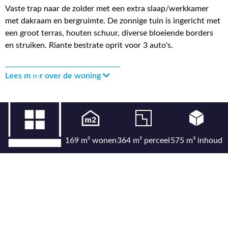
Vaste trap naar de zolder met een extra slaap/werkkamer
met dakraam en bergruimte. De zonnige tuin is ingericht met
een groot terras, houten schuur, diverse bloeiende borders
en struiken. Riante bestrate oprit voor 3 auto's.
Lees meer over de woning
169 m² wonen
364 m² perceel
575 m³ inhoud
7 kamers
5 slaapkamers
Energielabel C