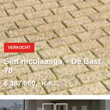
VERKOCHT
Sint nicolaasga – De Bast
70
€ 387.500,- K.K.