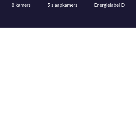
8 kamers
5 slaapkamers
Energielabel D
Bekijk uitgebreide kenmerkenlijst
Bekijk locatie op kaart