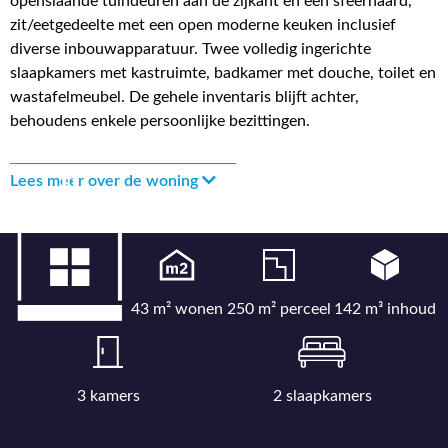
openslaande tuindeuren aan de zijkant en een sfeerhaard,
zit/eetgedeelte met een open moderne keuken inclusief
diverse inbouwapparatuur. Twee volledig ingerichte
slaapkamers met kastruimte, badkamer met douche, toilet en
wastafelmeubel. De gehele inventaris blijft achter,
behoudens enkele persoonlijke bezittingen.
Lees meer over de woning
43 m² wonen
250 m² perceel
142 m³ inhoud
3 kamers
2 slaapkamers