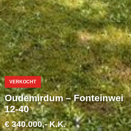
VERKOCHT
Oudemirdum – Fonteinwei
12-40
€ 340.000,- K.K.