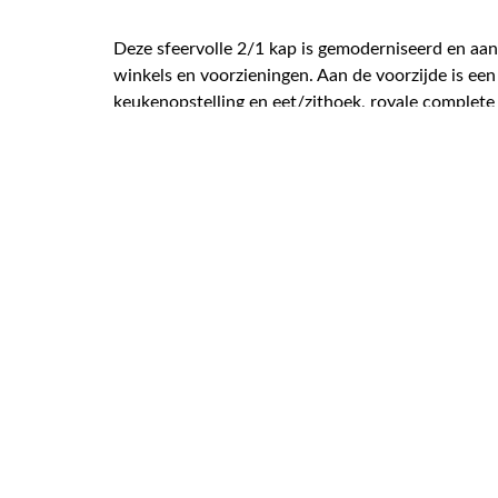
Deze sfeervolle 2/1 kap is gemoderniseerd en a
winkels en voorzieningen. Aan de voorzijde is ee
keukenopstelling en eet/zithoek, royale complet
slaapkamer met dakkapel over de gehele breedte 
houten berging en een overkapping voor stalling.
De woning is goed onderhouden en volledig gemod
INDELING
Zijentree, hal, meterkast, ruime badkamer met in
Royale tuinkamer/slaapkamer voorzien van een o
keukenopstelling met inbouwapparatuur, droge tr
woning.
Lees meer over de woning