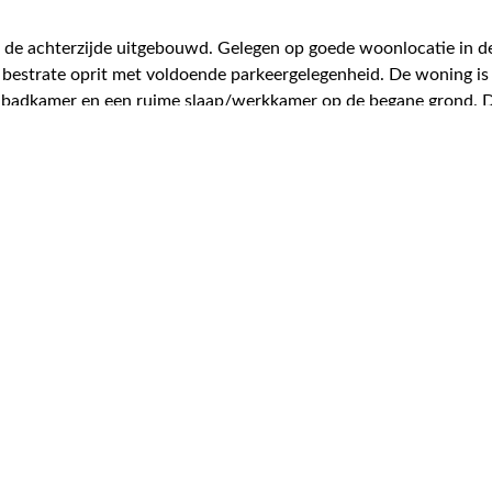
an de achterzijde uitgebouwd. Gelegen op goede woonlocatie in
n bestrate oprit met voldoende parkeergelegenheid. De woning i
e badkamer en een ruime slaap/werkkamer op de begane grond. De 
van de woning. Onderhoudsvriendelijke zonnige tuin met veel p
erniseerd en instapklaar!.
loopdouche, wastafelmeubel en toilet, opstelplaats witgoedappa
penslaande tuindeuren naar de overdekte veranda. Lichte sfeer
ap/kelderkast. Op de verdieping is een royale slaapkamer met ku