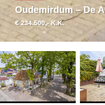
Oudemirdum – De Al
€ 234.500,- K.K.