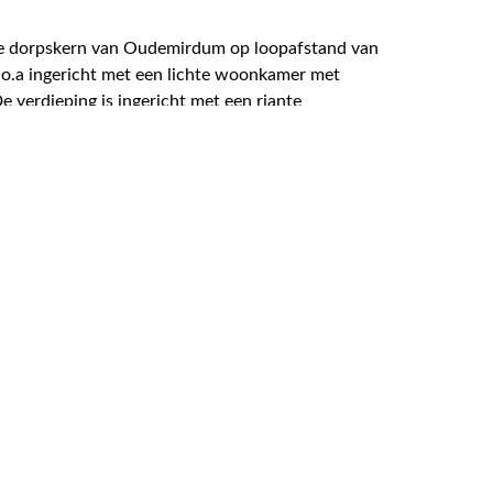
 de dorpskern van Oudemirdum op loopafstand van
s o.a ingericht met een lichte woonkamer met
verdieping is ingericht met een riante
rivacy, aangebouwde veranda en vrijstaande
ratuur.
volle woonkamer met vaste kasten, moderne
nststof dakkapel over de gehele breedte van de