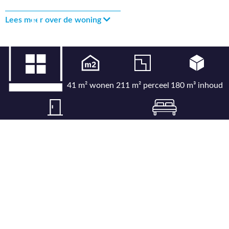
Lees meer over de woning
41 m² wonen
211 m² perceel
180 m³ inhoud
3 kamers
2 slaapkamers
Bekijk uitgebreide kenmerkenlijst
Bekijk locatie op kaart