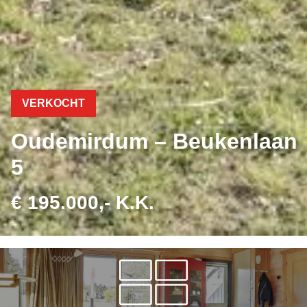
VERKOCHT
Oudemirdum – Beukenlaan
5
€ 195.000,- K.K.