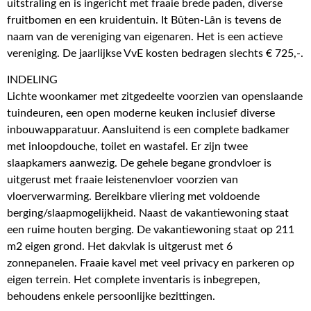
uitstraling en is ingericht met fraaie brede paden, diverse
fruitbomen en een kruidentuin. It Bûten-Lân is tevens de
naam van de vereniging van eigenaren. Het is een actieve
vereniging. De jaarlijkse VvE kosten bedragen slechts € 725,-.
INDELING
Lichte woonkamer met zitgedeelte voorzien van openslaande
tuindeuren, een open moderne keuken inclusief diverse
inbouwapparatuur. Aansluitend is een complete badkamer
met inloopdouche, toilet en wastafel. Er zijn twee
slaapkamers aanwezig. De gehele begane grondvloer is
uitgerust met fraaie leistenenvloer voorzien van
vloerverwarming. Bereikbare vliering met voldoende
berging/slaapmogelijkheid. Naast de vakantiewoning staat
een ruime houten berging. De vakantiewoning staat op 211
m2 eigen grond. Het dakvlak is uitgerust met 6
zonnepanelen. Fraaie kavel met veel privacy en parkeren op
eigen terrein. Het complete inventaris is inbegrepen,
behoudens enkele persoonlijke bezittingen.