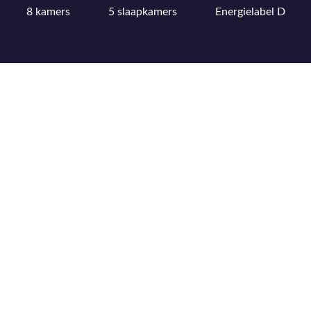
8 kamers
5 slaapkamers
Energielabel D
Bekijk uitgebreide kenmerkenlijst
Bekijk locatie op kaart