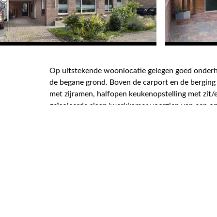
Op uitstekende woonlocatie gelegen goed onderh
de begane grond. Boven de carport en de berging 
met zijramen, halfopen keukenopstelling met zit/
geïsoleerde slaap/werkkamer voorzien van een op
tenminste 2 auto's. Zonnige tuin met terras, blo
De woning is volledig geïsoleerd, onderhoudsarm
nagenoeg overal kunststof ramen en deuren, draa
De carport is afgewerkt met Rockpanel. Zeer La
dakvlak is uitgerust met 22 zonnepanelen. In 20
daklijsten vervangen door kunststof.
OUDEGA SWF (Zuidwest Friesland)
Oudega is een actief watersportdorp om in te wo