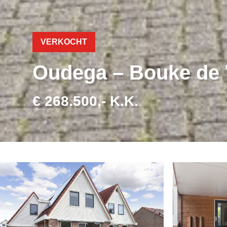
VERKOCHT
Oudega – Bouke de Vr
€ 268.500,- K.K.