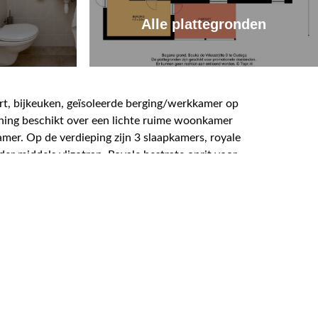
Alle plattegronden
t, bijkeuken, geïsoleerde berging/werkkamer op
oning beschikt over een lichte ruime woonkamer
mer. Op de verdieping zijn 3 slaapkamers, royale
 middels vlizotrap. Royale bestrate oprit voor
aven en wandelpad naar de dorpskern van Oudega.
n vloeren, kunststof dakgoten en lijsten,
tel levert een besparing op van 55%. Het
2016 en 2018 zijn de houten topgevels en
en Workum. Idzega, Sandfirden en Oudega vormen