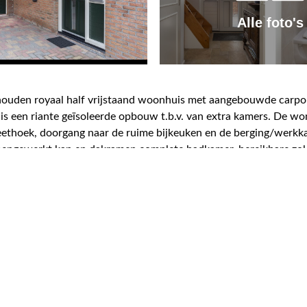
Alle foto's
ouden royaal half vrijstaand woonhuis met aangebouwde carpor
is een riante geïsoleerde opbouw t.b.v. van extra kamers. De w
eethoek, doorgang naar de ruime bijkeuken en de berging/werkka
engewerkt kap en dakramen complete badkamer, bereikbare zolder
eiende borders en struiken. Op loopafstand van de sfeervolle h
 en energiezuinig. Traditionele bouw met spouwmuren en betonne
i/kiepsysteem.
ge energielasten. Combi Luchtwarmtepomp met hoogrendementske
18 zijn de gevels rondom opnieuw gevoegd en geïmpregneerd. In 
nen en te recreëren en is zeer centraal gelegen tussen Sneek 