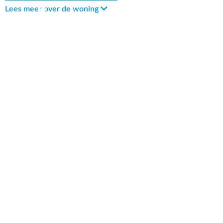
Lees meer over de woning
214 m² wonen
1270 m² perceel
740 m³ inhoud
6 kamers
5 slaapkamers
Bekijk uitgebreide kenmerkenlijst
Bekijk locatie op kaart