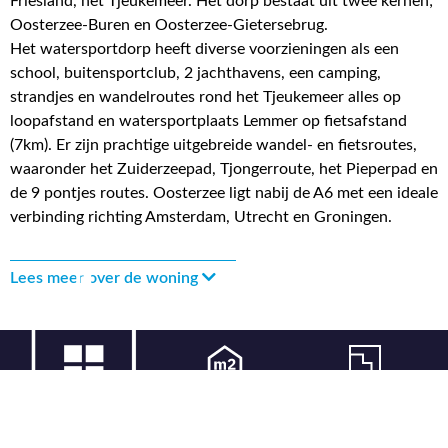
Friesland, het Tjeukemeer. Het dorp bestaat uit twee kernen;
Oosterzee-Buren en Oosterzee-Gietersebrug.
Het watersportdorp heeft diverse voorzieningen als een
school, buitensportclub, 2 jachthavens, een camping,
strandjes en wandelroutes rond het Tjeukemeer alles op
loopafstand en watersportplaats Lemmer op fietsafstand
(7km). Er zijn prachtige uitgebreide wandel- en fietsroutes,
waaronder het Zuiderzeepad, Tjongerroute, het Pieperpad en
de 9 pontjes routes. Oosterzee ligt nabij de A6 met een ideale
verbinding richting Amsterdam, Utrecht en Groningen.
Lees meer over de woning
183 m² wonen
1305 m² perceel