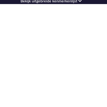
Bekijk uitgebreide kenmerkenlijst
Bekijk locatie op kaart