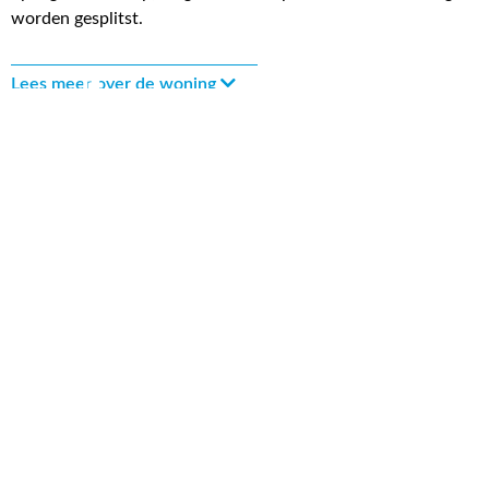
worden gesplitst.
Lees meer over de woning
172 m² wonen
3780 m² perceel
1014 m³ inhoud
3 kamers
2 slaapkamers
Bekijk uitgebreide kenmerkenlijst
Bekijk locatie op kaart