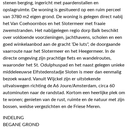
stenen berging, ingericht met paardenstallen en
opslagruimte. De woning is gesitueerd op een ruim perceel
van 3780 m2 eigen grond. De woning is gelegen direct nabij
het Van Coehoornbos en het Slotermeer met fraaie
zwemstranden. Het nabijgelegen regio dorp Balk beschikt
over voldoende voorzieningen, jachthavens, scholen en een
goed winkelaanbod aan de gracht 'De luts'', de doorgaande
vaarroute naar het Slotermeer en het Heegermeer. In de
directe omgeving zijn prachtige fiets en wandelroutes,
waaronder het St. Odulphuspad en het naast gelegen unieke
middeleeuwse Elfstedenstadje Sloten is meer dan eenmalig
bezoek waard. Vanuit Wijckel zijn er uitstekende
uitvalswegen richting de A6 Joure/Amsterdam, circa 60
autominuten naar de randstad. Kortom een heerlijke plek om
te wonen; genieten van de rust, ruimte en de natuur met zijn
bossen, weidse vergezichten en de Friese Meren.
INDELING
BEGANE GROND