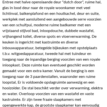
Entree met halve openslaande deur ''dutch door'', ruime hal,
glas in lood deur naar de royale woonkamer met veel
lichtinval, balkenplafond en een houtkachel, deur en suite,
werkplek met aansluitend een aangebouwde serre voorzien
van een schuifpui, moderne ruime badkamer met een
vrijstaand stijlvol bad, inloopdouche, dubbele wastafel,
vrijhangend toilet, diverse spots en vloerverwarming. De
keuken is ingericht met kastruimte en diverse
inbouwapparatuur, betegelde bijkeuken met opstelplaats
t.b.v. witgoedapparatuur, tweede hal met tuindeur en
toegang naar de inpandige berging voorzien van een royale
inloopkast. Deze ruimte kan eventueel geschikt worden
gemaakt voor een extra kamer. Vanuit de berging is een
toegang naar de 3 paardenstallen, waaronder een ruime
loopstal, Er is voldoende opslagruimte aanwezig en een
hooizolder. De stal beschikt verder over verwarming, elektra
en water. Overloop voorzien van een wastafel en vaste
kastruimte. Er zijn twee fraaie slaapkamers met
opengewerkte kap, de grootste slaapkamer kan eenvoudig