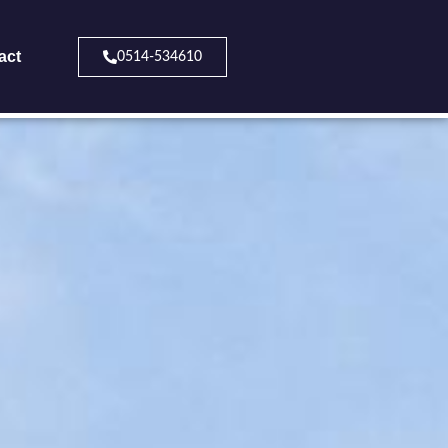
act
0514-534610