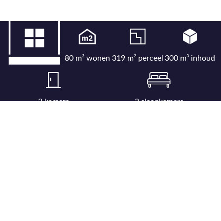
80 m² wonen
319 m² perceel
300 m³ inhoud
3 kamers
2 slaapkamers
Bekijk uitgebreide kenmerkenlijst
Bekijk locatie op kaart