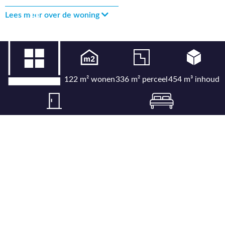
Lees meer over de woning
122 m² wonen
336 m² perceel
454 m³ inhoud
5 kamers
4 slaapkamers
Bekijk uitgebreide kenmerkenlijst
Bekijk locatie op kaart