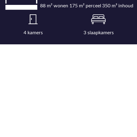
88 m² wonen
175 m² perceel
350 m³ inhoud
4 kamers
3 slaapkamers
Bekijk uitgebreide kenmerkenlijst
Bekijk locatie op kaart