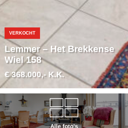
VERKOCHT
Lemmer – Het Brekkense
Wiel 158
€ 368.000,- K.K.
Alle foto's