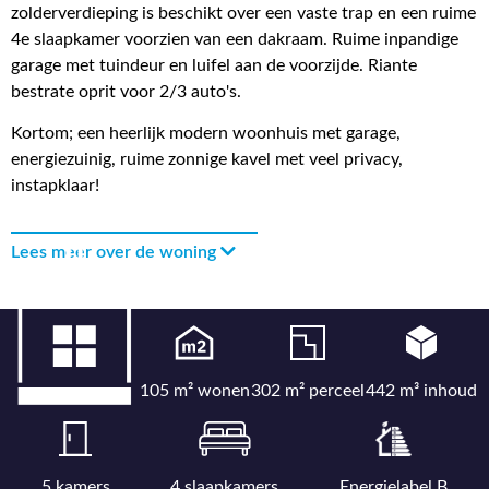
zolderverdieping is beschikt over een vaste trap en een ruime
4e slaapkamer voorzien van een dakraam. Ruime inpandige
garage met tuindeur en luifel aan de voorzijde. Riante
bestrate oprit voor 2/3 auto's.
Kortom; een heerlijk modern woonhuis met garage,
energiezuinig, ruime zonnige kavel met veel privacy,
instapklaar!
Lees meer over de woning
105 m² wonen
302 m² perceel
442 m³ inhoud
5 kamers
4 slaapkamers
Energielabel B