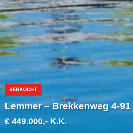
VERKOCHT
Lemmer – Brekkenweg 4-91
€ 449.000,- K.K.