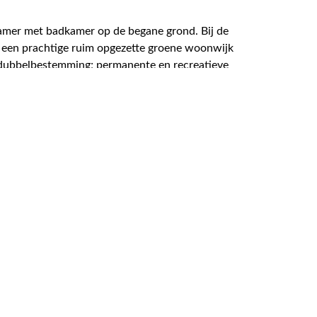
mer met badkamer op de begane grond. Bij de
n een prachtige ruim opgezette groene woonwijk
le dubbelbestemming; permanente en recreatieve
gerichte verzorgde tuin op het zuidwesten met
 voor bijvoorbeeld stalling van
ligging aan de IJsselmeerkust en de Friese
d winkelaanbod, sportclubs, verenigingen,
mmer maakt deel van de gemeente de Fryske