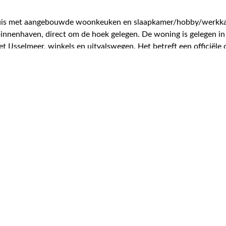
huis met aangebouwde woonkeuken en slaapkamer/hobby/werkka
binnenhaven, direct om de hoek gelegen. De woning is gelegen i
et IJsselmeer, winkels en uitvalswegen. Het betreft een officië
volledig geïsoleerd. Werzalite gevelbekleding. Zonnige fraai in
borders. Bestrate oprit voor meerdere auto's en een tweede oprit
edraagt 576 m² eigen grond.
erdam/Joure. Schiphol is binnen 60 autominuten bereikbaar. De 
plaats is om in te wonen en te recreëren. Lemmer biedt een goe
. Het gehele jaar door zijn er evenementen en activiteiten. Le