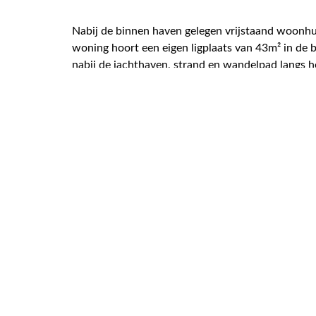
Nabij de binnen haven gelegen vrijstaand woon
woning hoort een eigen ligplaats van 43m² in de 
nabij de jachthaven, strand en wandelpad langs h
woonbestemming is hier toegestaan. De woning is 
gazon, terras, groene hagen en diverse bloeiende 
camper/boottrailer. De totale kaveloppervlakte b
LEMMER
Lemmer is uitstekend bereikbaar vanaf de A6 Amst
Meren zorgt ervoor dat Lemmer een geliefde woon
havens, restaurants, zwembad en een breed strand
Marren.
Lees meer over de woning