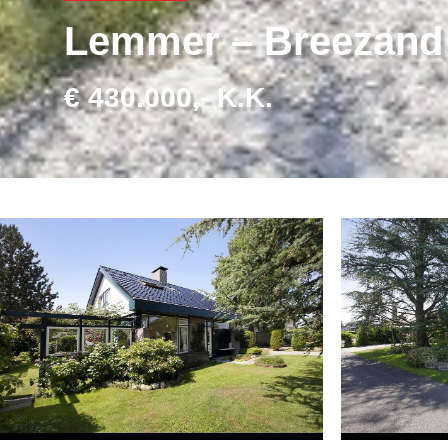
Lemmer – Breezand
€ 430.000,- K.K.