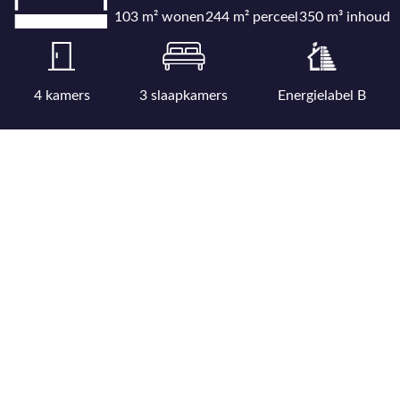
103 m² wonen
244 m² perceel
350 m³ inhoud
4 kamers
3 slaapkamers
Energielabel B
Bekijk uitgebreide kenmerkenlijst
Bekijk locatie op kaart