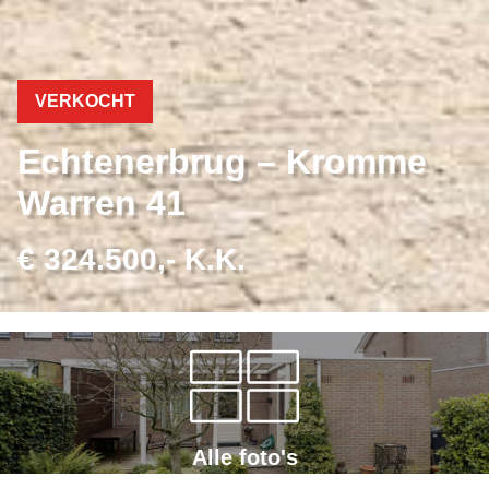
VERKOCHT
Echtenerbrug – Kromme
Warren 41
€ 324.500,- K.K.
Alle foto's