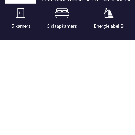
5 kamers
5 slaapkamers
Energielabel B
Bekijk uitgebreide kenmerkenlijst
Bekijk locatie op kaart