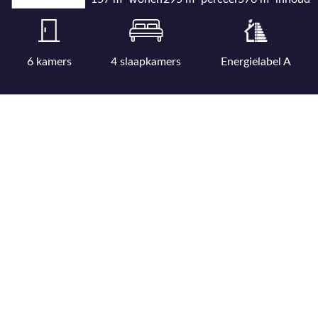
6 kamers
4 slaapkamers
Energielabel A
Bekijk uitgebreide kenmerkenlijst
Bekijk locatie op kaart