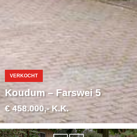
VERKOCHT
Koudum – Farswei 5
€ 458.000,- K.K.