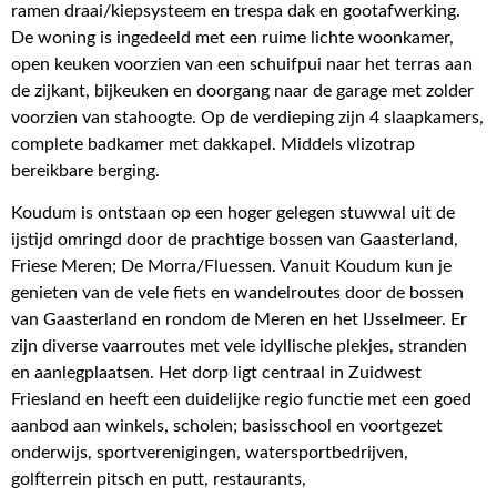
ramen draai/kiepsysteem en trespa dak en gootafwerking.
De woning is ingedeeld met een ruime lichte woonkamer,
open keuken voorzien van een schuifpui naar het terras aan
de zijkant, bijkeuken en doorgang naar de garage met zolder
voorzien van stahoogte. Op de verdieping zijn 4 slaapkamers,
complete badkamer met dakkapel. Middels vlizotrap
bereikbare berging.
Koudum is ontstaan op een hoger gelegen stuwwal uit de
ijstijd omringd door de prachtige bossen van Gaasterland,
Friese Meren; De Morra/Fluessen. Vanuit Koudum kun je
genieten van de vele fiets en wandelroutes door de bossen
van Gaasterland en rondom de Meren en het IJsselmeer. Er
zijn diverse vaarroutes met vele idyllische plekjes, stranden
en aanlegplaatsen. Het dorp ligt centraal in Zuidwest
Friesland en heeft een duidelijke regio functie met een goed
aanbod aan winkels, scholen; basisschool en voortgezet
onderwijs, sportverenigingen, watersportbedrijven,
golfterrein pitsch en putt, restaurants,