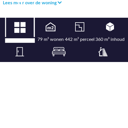
Lees meer over de woning
79 m² wonen
442 m² perceel
360 m³ inhoud
4 kamers
3 slaapkamers
Energielabel B
Bekijk uitgebreide kenmerkenlijst
Bekijk locatie op kaart