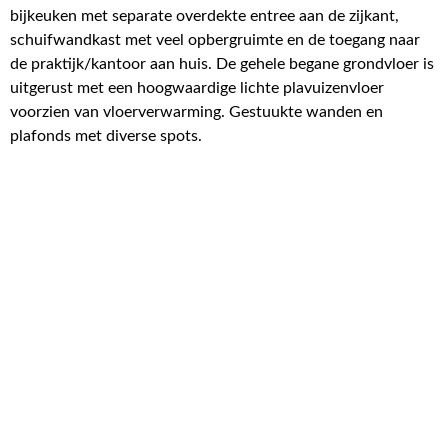
bijkeuken met separate overdekte entree aan de zijkant,
schuifwandkast met veel opbergruimte en de toegang naar
de praktijk/kantoor aan huis. De gehele begane grondvloer is
uitgerust met een hoogwaardige lichte plavuizenvloer
voorzien van vloerverwarming. Gestuukte wanden en
plafonds met diverse spots.
Lees meer over de woning
177 m² wonen
260 m² perceel
730 m³ inhoud
5 kamers
3 slaapkamers
Energielabel C