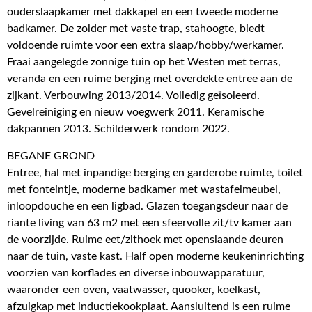
ouderslaapkamer met dakkapel en een tweede moderne
badkamer. De zolder met vaste trap, stahoogte, biedt
voldoende ruimte voor een extra slaap/hobby/werkamer.
Fraai aangelegde zonnige tuin op het Westen met terras,
veranda en een ruime berging met overdekte entree aan de
zijkant. Verbouwing 2013/2014. Volledig geïsoleerd.
Gevelreiniging en nieuw voegwerk 2011. Keramische
dakpannen 2013. Schilderwerk rondom 2022.
BEGANE GROND
Entree, hal met inpandige berging en garderobe ruimte, toilet
met fonteintje, moderne badkamer met wastafelmeubel,
inloopdouche en een ligbad. Glazen toegangsdeur naar de
riante living van 63 m2 met een sfeervolle zit/tv kamer aan
de voorzijde. Ruime eet/zithoek met openslaande deuren
naar de tuin, vaste kast. Half open moderne keukeninrichting
voorzien van korflades en diverse inbouwapparatuur,
waaronder een oven, vaatwasser, quooker, koelkast,
afzuigkap met inductiekookplaat. Aansluitend is een ruime