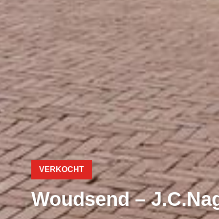
VERKOCHT
Woudsend – J.C.Nage