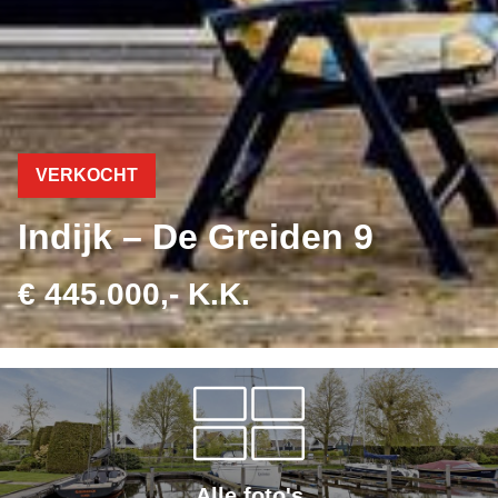
VERKOCHT
Indijk – De Greiden 9
€ 445.000,- K.K.
Alle foto's