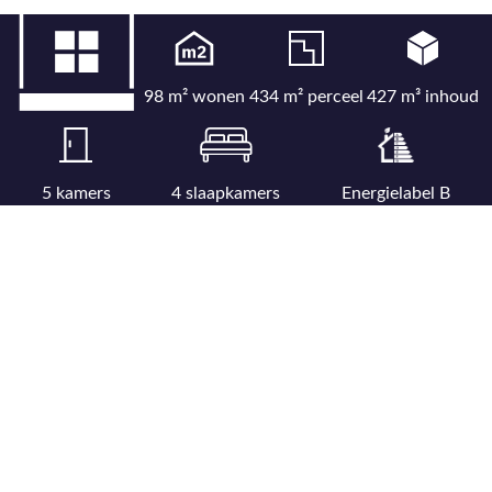
98 m² wonen
434 m² perceel
427 m³ inhoud
5 kamers
4 slaapkamers
Energielabel B
Bekijk uitgebreide kenmerkenlijst
Bekijk locatie op kaart