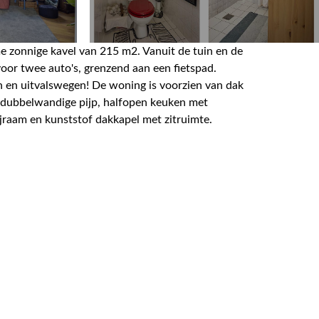
 zonnige kavel van 215 m2. Vanuit de tuin en de
oor twee auto's, grenzend aan een fietspad.
en en uitvalswegen! De woning is voorzien van dak
t dubbelwandige pijp, halfopen keuken met
ijraam en kunststof dakkapel met zitruimte.
k/hobby kamer voorzien van een dakkapel.
Tjeukemeer met prachtige vaarroutes langs
Friese meren en het IJsselmeer. Er zijn veel
eurwinkels, twee basisscholen, een
en bloeiend verenigingsleven. Onder andere de
teiten. In de directe omgeving ligt het
etsroutes, waaronder het Zuiderzeepad,
nooppuntgebied van Friesland, Overijssel en
binding naar Midden-Nederland en de Randstad.