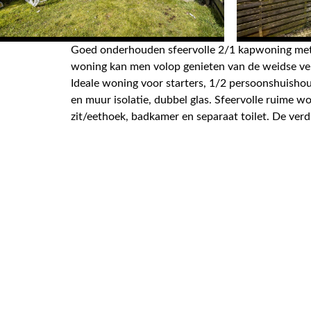
Goed onderhouden sfeervolle 2/1 kapwoning met v
woning kan men volop genieten van de weidse verg
Ideale woning voor starters, 1/2 persoonshuishou
en muur isolatie, dubbel glas. Sfeervolle ruime
zit/eethoek, badkamer en separaat toilet. De verd
Vanuit hier kun je genieten van een prachtig wei
ECHTENERBRUG
Echtenerbrug is een geliefde Friese watersportp
diverse natuurgebieden vormt het dorp samen met 
voorzieningen aanwezig, zoals winkels voor de da
(apotheekhoudende) huisartsenpraktijk, dorpshuis,
ondernemersvereniging, de Oranjevereniging en de 
Kuinderbos, de Rottige Meente en het Nationale P
Tjongerroute, het Pieperpad en de 9 pontjesroute.
Flevoland op een steenworp afstand van Lemmer. 
Amsterdam bijvoorbeeld ligt op slechts 60 autom