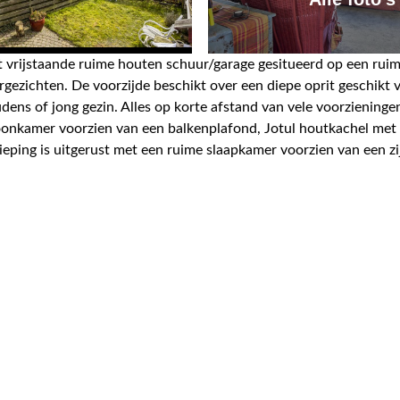
rijstaande ruime houten schuur/garage gesitueerd op een ruime
ezichten. De voorzijde beschikt over een diepe oprit geschikt v
dens of jong gezin. Alles op korte afstand van vele voorziening
 woonkamer voorzien van een balkenplafond, Jotul houtkachel me
ieping is uitgerust met een ruime slaapkamer voorzien van een z
ds uitzicht. Vanuit de slaapkamer is een doorgang naar een wer
laats op 60 autominuten van Amsterdam. Direct gelegen aan het 
Echtenerbrug een goede uitvalsbasis voor vaartochten over alle 
gelijkse boodschappen, cafés, restaurants, bouwmarkten, interi
 sportvoorzieningen (o.a. voetbal en tennis). Daarnaast is er e
sportverenigingen zorgen door het jaar heen voor diverse festivi
ark de Weerribben. Er zijn prachtige uitgebreide wandel- en fi
 Het dorp Echtenerbrug ligt centraal in Zuid-Friesland in het k
Op slechts 7 km zorgt de oprit naar de A6 voor een snelle ver
inuten.