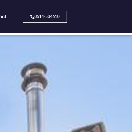
act
0514-534610